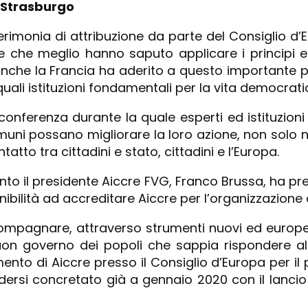
– Strasburgo
erimonia di attribuzione da parte del Consiglio d’
 e che meglio hanno saputo applicare i principi e
, anche la Francia ha aderito a questo important
 quali istituzioni fondamentali per la vita democrati
onferenza durante la quale esperti ed istituzioni 
i possano migliorare la loro azione, non solo nell’
tto tra cittadini e stato, cittadini e l’Europa.
il presidente Aiccre FVG, Franco Brussa, ha preso l
ibilità ad accreditare Aiccre per l’organizzazione 
ccompagnare, attraverso strumenti nuovi ed europei
uon governo dei popoli che sappia rispondere alle
mento di Aiccre presso il Consiglio d’Europa per 
vedersi concretato già a gennaio 2020 con il lanc