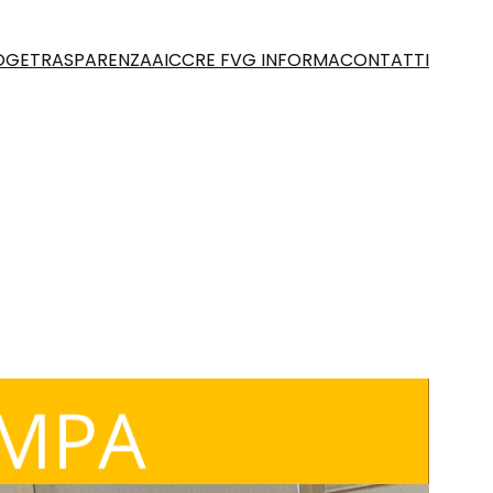
OGE
TRASPARENZA
AICCRE FVG INFORMA
CONTATTI
atic governance