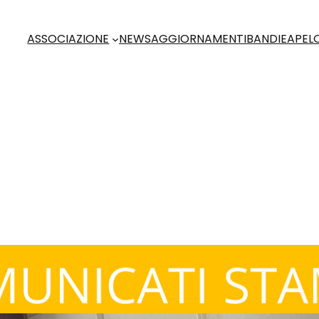
ASSOCIAZIONE
NEWS
AGGIORNAMENTI
BANDI
EAP
EL
les of good democr