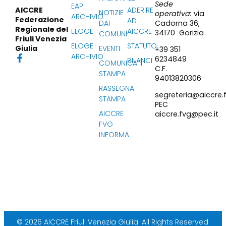
Sede
EAP
ADERIRE
AICCRE
NOTIZIE
operativa:
via
ARCHIVIO
Federazione
AD
Cadorna 36,
DAI
Regionale del
ELOGE
AICCRE
34170 Gorizia
COMUNI
Friuli Venezia
ELOGE
STATUTO
EVENTI
Giulia
+39 351
ARCHIVIO
6234849
BILANCI
COMUNICATI
C.F.
STAMPA
94013820306
RASSEGNA
segreteria@aiccre.f
STAMPA
PEC
AICCRE
aiccre.fvg@pec.it
FVG
INFORMA
© 2026 AICCRE Friuli Venezia Giulia. All Rights Reserved.