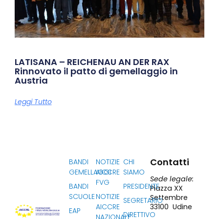
LATISANA – REICHENAU AN DER RAX
Rinnovato il patto di gemellaggio in
Austria
Leggi Tutto
Contatti
BANDI
NOTIZIE
CHI
GEMELLAGGI
AICCRE
SIAMO
Sede legale:
FVG
BANDI
PRESIDENTE
Piazza XX
SCUOLE
NOTIZIE
Settembre
SEGRETARIO
33100 Udine
AICCRE
EAP
DIRETTIVO
NAZIONALE