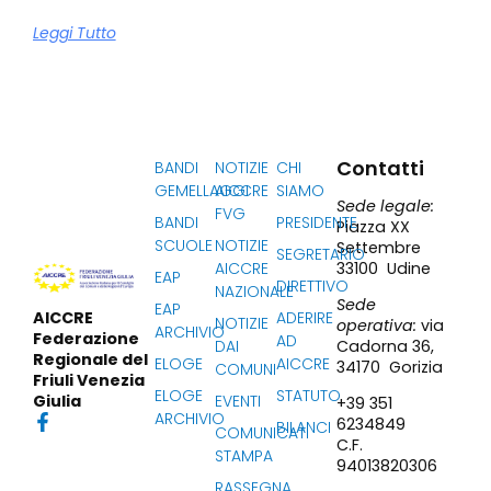
Leggi Tutto
Contatti
BANDI
NOTIZIE
CHI
GEMELLAGGI
AICCRE
SIAMO
Sede legale:
FVG
BANDI
PRESIDENTE
Piazza XX
SCUOLE
NOTIZIE
Settembre
SEGRETARIO
33100 Udine
AICCRE
EAP
DIRETTIVO
NAZIONALE
Sede
EAP
ADERIRE
AICCRE
NOTIZIE
operativa:
via
ARCHIVIO
Federazione
AD
Cadorna 36,
DAI
Regionale del
ELOGE
AICCRE
34170 Gorizia
COMUNI
Friuli Venezia
ELOGE
STATUTO
EVENTI
Giulia
+39 351
ARCHIVIO
6234849
BILANCI
COMUNICATI
C.F.
STAMPA
94013820306
RASSEGNA