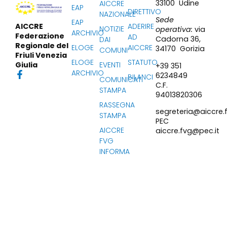
33100 Udine
AICCRE
EAP
DIRETTIVO
NAZIONALE
Sede
EAP
ADERIRE
AICCRE
NOTIZIE
operativa:
via
ARCHIVIO
Federazione
AD
Cadorna 36,
DAI
Regionale del
ELOGE
AICCRE
34170 Gorizia
COMUNI
Friuli Venezia
ELOGE
STATUTO
EVENTI
Giulia
+39 351
ARCHIVIO
6234849
BILANCI
COMUNICATI
C.F.
STAMPA
94013820306
RASSEGNA
segreteria@aiccre.f
STAMPA
PEC
AICCRE
aiccre.fvg@pec.it
FVG
INFORMA