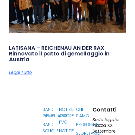
LATISANA – REICHENAU AN DER RAX
Rinnovato il patto di gemellaggio in
Austria
Leggi Tutto
Contatti
BANDI
NOTIZIE
CHI
GEMELLAGGI
AICCRE
SIAMO
Sede legale:
FVG
BANDI
PRESIDENTE
Piazza XX
SCUOLE
NOTIZIE
Settembre
SEGRETARIO