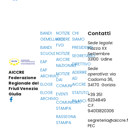
Contatti
BANDI
NOTIZIE
CHI
GEMELLAGGI
AICCRE
SIAMO
Sede legale:
FVG
BANDI
PRESIDENTE
Piazza XX
SCUOLE
NOTIZIE
Settembre
SEGRETARIO
33100 Udine
AICCRE
EAP
DIRETTIVO
NAZIONALE
Sede
EAP
ADERIRE
AICCRE
NOTIZIE
operativa:
via
ARCHIVIO
Federazione
AD
Cadorna 36,
DAI
Regionale del
ELOGE
AICCRE
34170 Gorizia
COMUNI
Friuli Venezia
ELOGE
STATUTO
EVENTI
Giulia
+39 351
ARCHIVIO
6234849
BILANCI
COMUNICATI
C.F.
STAMPA
94013820306
RASSEGNA
segreteria@aiccre.f
STAMPA
PEC