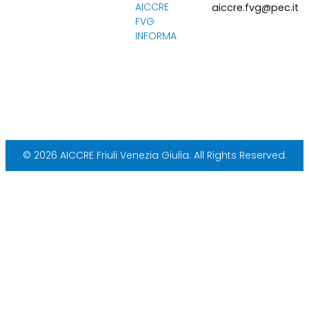
AICCRE
aiccre.fvg@pec.it
FVG
INFORMA
© 2026 AICCRE Friuli Venezia Giulia. All Rights Reserved.