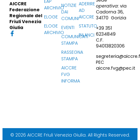
EAP
ADERIRE
AICCRE
NOTIZIE
operativa:
via
ARCHIVIO
Federazione
AD
Cadorna 36,
DAI
Regionale del
ELOGE
AICCRE
34170 Gorizia
COMUNI
Friuli Venezia
ELOGE
STATUTO
EVENTI
Giulia
+39 351
ARCHIVIO
6234849
BILANCI
COMUNICATI
C.F.
STAMPA
94013820306
RASSEGNA
segreteria@aiccre.f
STAMPA
PEC
AICCRE
aiccre.fvg@pec.it
FVG
INFORMA
© 2026 AICCRE Friuli Venezia Giulia. All Rights Reserved.