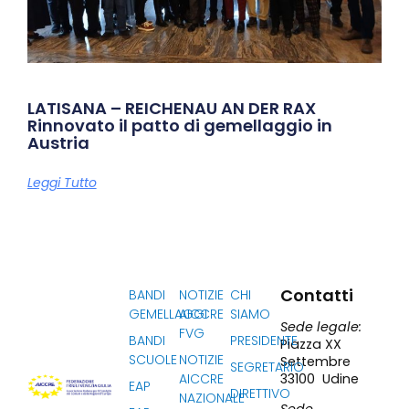
LATISANA – REICHENAU AN DER RAX
Rinnovato il patto di gemellaggio in
Austria
Leggi Tutto
Contatti
BANDI
NOTIZIE
CHI
GEMELLAGGI
AICCRE
SIAMO
Sede legale:
FVG
BANDI
PRESIDENTE
Piazza XX
SCUOLE
NOTIZIE
Settembre
SEGRETARIO
33100 Udine
AICCRE
EAP
DIRETTIVO
NAZIONALE
Sede