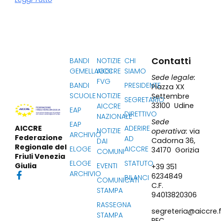
Contatti
BANDI
NOTIZIE
CHI
GEMELLAGGI
AICCRE
SIAMO
Sede legale:
FVG
BANDI
PRESIDENTE
Piazza XX
SCUOLE
NOTIZIE
Settembre
SEGRETARIO
33100 Udine
AICCRE
EAP
DIRETTIVO
NAZIONALE
Sede
EAP
ADERIRE
AICCRE
NOTIZIE
operativa:
via
ARCHIVIO
Federazione
AD
Cadorna 36,
DAI
Regionale del
ELOGE
AICCRE
34170 Gorizia
COMUNI
Friuli Venezia
ELOGE
STATUTO
EVENTI
Giulia
+39 351
ARCHIVIO
6234849
BILANCI
COMUNICATI
C.F.
STAMPA
94013820306
RASSEGNA
segreteria@aiccre.f
STAMPA
PEC