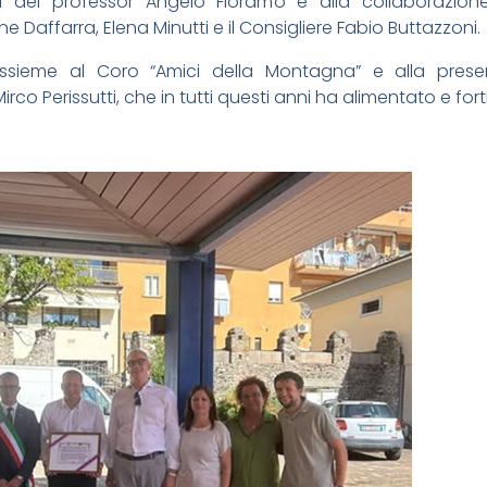
ità del professor Angelo Floramo e alla collaborazion
e Daffarra, Elena Minutti e il Consigliere Fabio Buttazzoni.
 assieme al Coro “Amici della Montagna” e alla prese
co Perissutti, che in tutti questi anni ha alimentato e fort