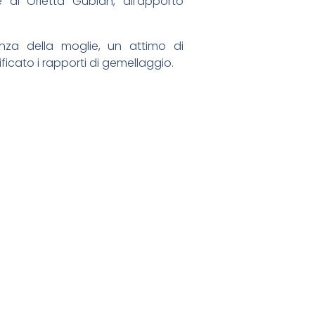
e di Orietta Gubian, all’apporto
nza della moglie, un attimo di
ificato i rapporti di gemellaggio.