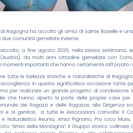
di Ragogna ha accolto gli amici di Sainte Bazeille e un
le due comunità gemellate insieme.
ccolto, a fine agosto 2025, nella stessa settimana, e
d (Austria), da molti anni cittadine gemellate con Co
isi momenti importanti che hanno certamente rafforzato i ra
 tutte le bellezze storiche e naturalistiche di Ragogna, 
ccoglienza. In questa significativa occasione tante pe
o per realizzare un grande progetto di condivisione t
e che hanno aperto le porte delle proprie case per acc
unale dei Ragazzi e delle Ragazze, alla Dirigenza scola
i e ai genitori, a tutte le Associazioni coinvolte: il C
Naturalistico Reunia, Amici Pignano, Pro Loco Muris, 
ro “Amici della Montagna”, il Gruppo storico collinare G