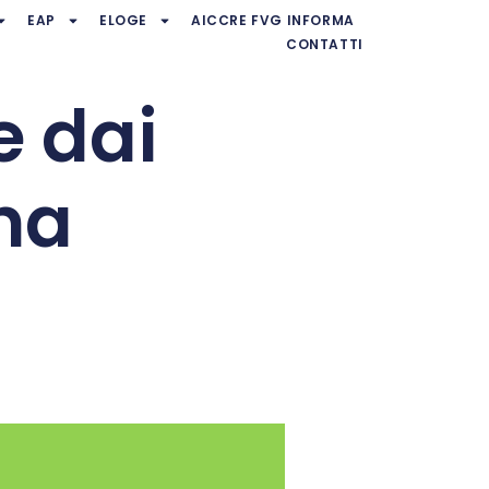
EAP
ELOGE
AICCRE FVG INFORMA
CONTATTI
e dai
na