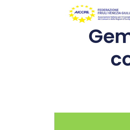
Geme
c