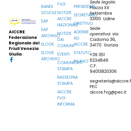
Sede legale:
FVG
BANDI
PRESIDENTE
Piazza XX
SCUOLE
NOTIZIE
Settembre
SEGRETARIO
33100 Udine
AICCRE
EAP
DIRETTIVO
NAZIONALE
Sede
EAP
ADERIRE
AICCRE
NOTIZIE
operativa:
via
ARCHIVIO
Federazione
AD
Cadorna 36,
DAI
Regionale del
ELOGE
AICCRE
34170 Gorizia
COMUNI
Friuli Venezia
ELOGE
STATUTO
EVENTI
Giulia
+39 351
ARCHIVIO
6234849
BILANCI
COMUNICATI
C.F.
STAMPA
94013820306
RASSEGNA
segreteria@aiccre.f
STAMPA
PEC
AICCRE
aiccre.fvg@pec.it
FVG
INFORMA