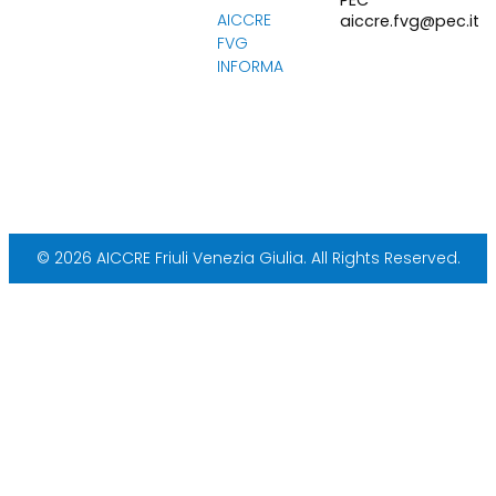
PEC
AICCRE
aiccre.fvg@pec.it
FVG
INFORMA
© 2026 AICCRE Friuli Venezia Giulia. All Rights Reserved.