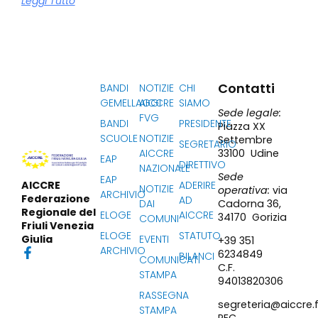
Leggi Tutto
Contatti
BANDI
NOTIZIE
CHI
GEMELLAGGI
AICCRE
SIAMO
Sede legale:
FVG
BANDI
PRESIDENTE
Piazza XX
SCUOLE
NOTIZIE
Settembre
SEGRETARIO
33100 Udine
AICCRE
EAP
DIRETTIVO
NAZIONALE
Sede
EAP
ADERIRE
AICCRE
NOTIZIE
operativa:
via
ARCHIVIO
Federazione
AD
Cadorna 36,
DAI
Regionale del
ELOGE
AICCRE
34170 Gorizia
COMUNI
Friuli Venezia
ELOGE
STATUTO
EVENTI
Giulia
+39 351
ARCHIVIO
6234849
BILANCI
COMUNICATI
C.F.
STAMPA
94013820306
RASSEGNA
segreteria@aiccre.f
STAMPA