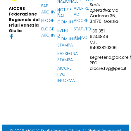
NAZIONALE
Sede
EAP
ADERIRE
AICCRE
NOTIZIE
operativa:
via
ARCHIVIO
Federazione
AD
Cadorna 36,
DAI
Regionale del
ELOGE
AICCRE
34170 Gorizia
COMUNI
Friuli Venezia
ELOGE
STATUTO
EVENTI
Giulia
+39 351
ARCHIVIO
6234849
BILANCI
COMUNICATI
C.F.
STAMPA
94013820306
RASSEGNA
segreteria@aiccre.f
STAMPA
PEC
AICCRE
aiccre.fvg@pec.it
FVG
INFORMA