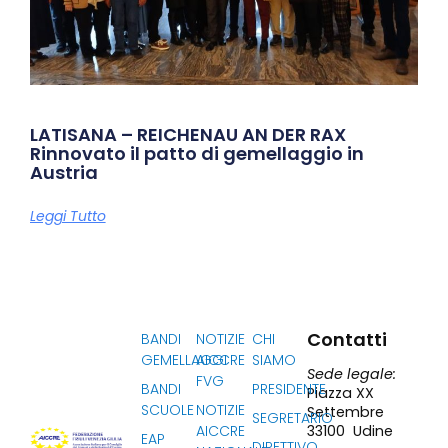
LATISANA – REICHENAU AN DER RAX
Rinnovato il patto di gemellaggio in
Austria
Leggi Tutto
Contatti
BANDI
NOTIZIE
CHI
GEMELLAGGI
AICCRE
SIAMO
Sede legale:
FVG
BANDI
PRESIDENTE
Piazza XX
SCUOLE
NOTIZIE
Settembre
SEGRETARIO
33100 Udine
AICCRE
EAP
DIRETTIVO