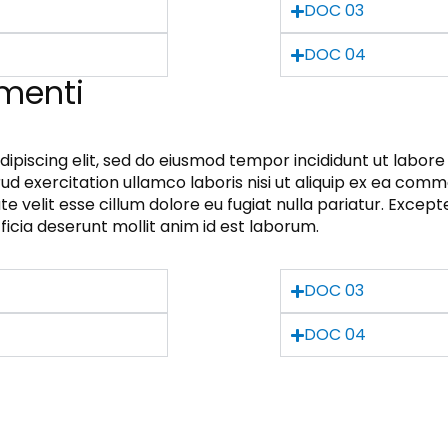
DOC 03
DOC 04
umenti
dipiscing elit, sed do eiusmod tempor incididunt ut labor
rud exercitation ullamco laboris nisi ut aliquip ex ea com
te velit esse cillum dolore eu fugiat nulla pariatur. Excep
fficia deserunt mollit anim id est laborum.
DOC 03
DOC 04
CHI SIAMO
NOTIZIE AICCRE FVG
BAND