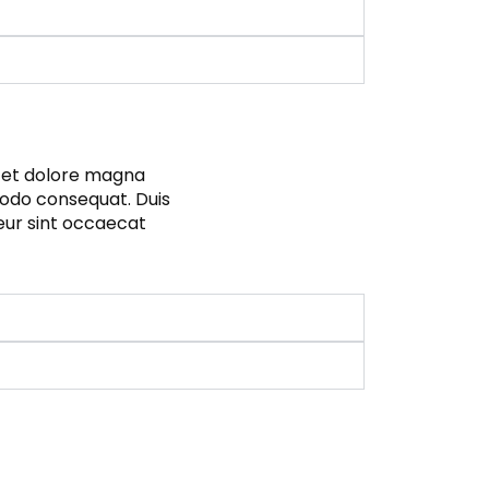
e et dolore magna
modo consequat. Duis
teur sint occaecat
Contatti
I GEMELLAGGI