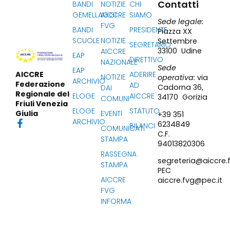
Contatti
BANDI
NOTIZIE
CHI
GEMELLAGGI
AICCRE
SIAMO
Sede legale:
FVG
BANDI
PRESIDENTE
Piazza XX
SCUOLE
NOTIZIE
Settembre
SEGRETARIO
33100 Udine
AICCRE
EAP
DIRETTIVO
NAZIONALE
Sede
EAP
ADERIRE
AICCRE
NOTIZIE
operativa:
via
ARCHIVIO
Federazione
AD
Cadorna 36,
DAI
Regionale del
ELOGE
AICCRE
34170 Gorizia
COMUNI
Friuli Venezia
ELOGE
STATUTO
EVENTI
Giulia
+39 351
ARCHIVIO
6234849
BILANCI
COMUNICATI
C.F.
STAMPA
94013820306
RASSEGNA
segreteria@aiccre.f
STAMPA
PEC
AICCRE
aiccre.fvg@pec.it
FVG
INFORMA