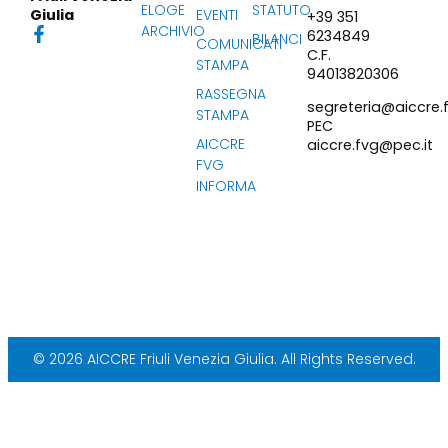
ELOGE
STATUTO
EVENTI
Giulia
+39 351
ARCHIVIO
6234849
BILANCI
COMUNICATI
C.F.
STAMPA
94013820306
RASSEGNA
segreteria@aiccre.f
STAMPA
PEC
AICCRE
aiccre.fvg@pec.it
FVG
INFORMA
© 2026 AICCRE Friuli Venezia Giulia. All Rights Reserved.