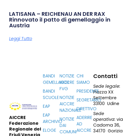
LATISANA – REICHENAU AN DER RAX
Rinnovato il patto di gemellaggio in
Austria
Leggi Tutto
Contatti
BANDI
NOTIZIE
CHI
GEMELLAGGI
AICCRE
SIAMO
Sede legale:
FVG
BANDI
PRESIDENTE
Piazza XX
SCUOLE
NOTIZIE
Settembre
SEGRETARIO
33100 Udine
AICCRE
EAP
DIRETTIVO
NAZIONALE
Sede
EAP
ADERIRE
AICCRE
NOTIZIE
operativa:
via
ARCHIVIO
Federazione
AD
Cadorna 36,
DAI
Regionale del
ELOGE
AICCRE
34170 Gorizia
COMUNI
Friuli Venezia